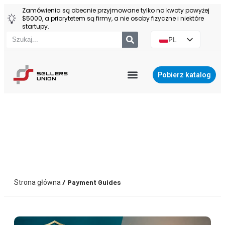
Zamówienia są obecnie przyjmowane tylko na kwoty powyżej
$5000, a priorytetem są firmy, a nie osoby fizyczne i niektóre
startupy.
PL
EN
ES
Pobierz katalog
PT
AGENT YIWU
RU
Blog
Jesteśmy tutaj, aby informować Cię na bieżąco o
wszystkich najnowszych wydarzeniach w branży
przechowywania w domu.
/ Payment Guides
Strona główna